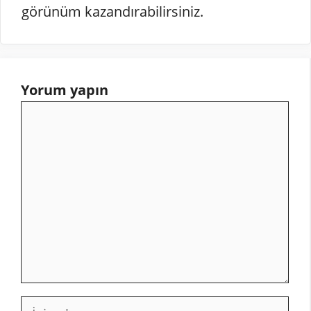
görünüm kazandırabilirsiniz.
Yorum yapın
Yorum
İsim