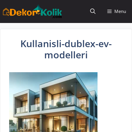
İçeriğe
Menu
atla
Kullanisli-dublex-ev-
modelleri