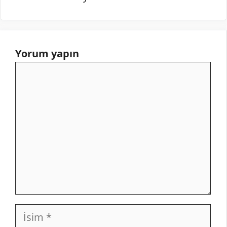
Yorum yapın
Yorum
İsim