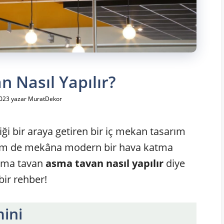
 Nasıl Yapılır?
2023
yazar
MuratDekor
iği bir araya getiren bir iç mekan tasarım
em de mekâna modern bir hava katma
 asma tavan
asma tavan nasıl yapılır
diye
bir rehber!
ini