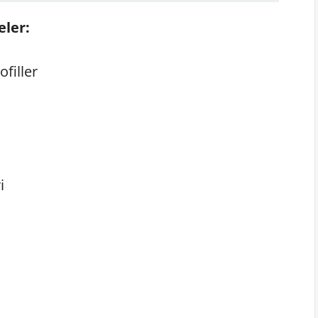
eler:
filler
i