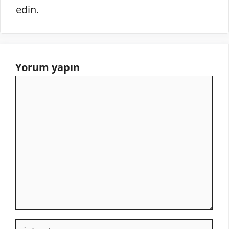
edin.
Yorum yapın
Yorum
İsim