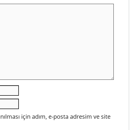
E-
posta
İnternet
sitesi
ılması için adım, e-posta adresim ve site