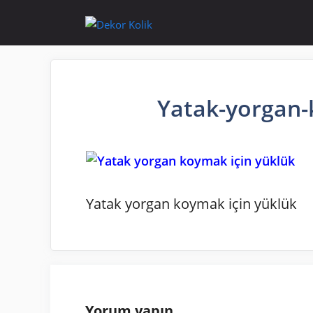
İçeriğe
atla
Yatak-yorgan-
Yatak yorgan koymak için yüklük
Yorum yapın