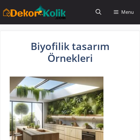
İçeriğe
Menu
atla
Biyofilik tasarım
Örnekleri