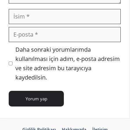
İsim
E-
posta
İnternet
Daha sonraki yorumlarımda
sitesi
kullanılması için adım, e-posta adresim
ve site adresim bu tarayıcıya
kaydedilsin.
Gizlilik Politikası
Hakkımızda
İletişim